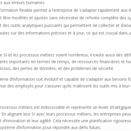
ées aux erreurs humaines.
ormation flexible permet à l’entreprise de s’adapter rapidement aux 
t être modifiés et ajustés sans nécessiter de refonte complète des 
t des outils analytiques puissants qui permettent de collecter et d’an
ées sur des informations précises et à jour, ce qui est crucial dans
 SI et les processus métiers soient nombreux, il existe aussi des déf
ments importants en termes de temps, de ressources financières et h
essus, des pertes de données, et des problèmes de sécurité.
stème d’information soit évolutif et capable de s’adapter aux besoins fu
e des employés pour s’assurer qu’ils maîtrisent les outils mis à leur 
ocessus métiers est indissociable et représente un levier stratégique
En alignant leur SI avec leurs processus métiers, les entreprises peu
é d’innovation et leur agilité. Cela nécessite une planification rigour
ystème d’information pour répondre aux défis futurs.