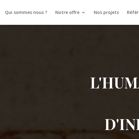
Qui sommes nous ?
Notre offre
Nos projets
Référ
L'HUM
D'I