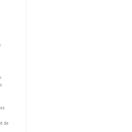
n
s
s.
es
les
it de