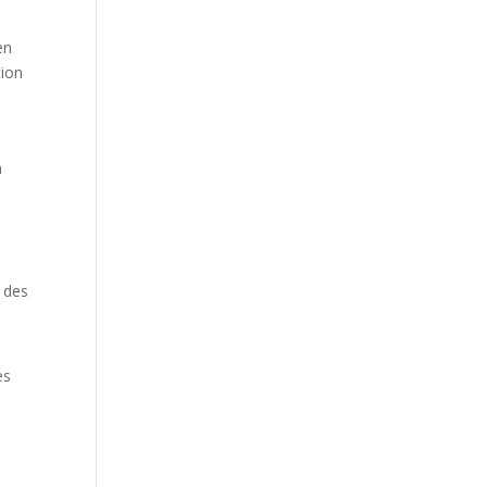
en
tion
a
c des
es